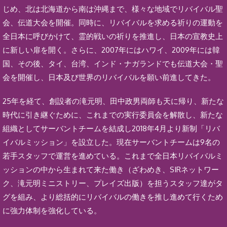
じめ、北は北海道から南は沖縄まで、様々な地域でリバイバル聖
会、伝道大会を開催。同時に、リバイバルを求める祈りの運動を
全日本に呼びかけて、霊的戦いの祈りを推進し、日本の宣教史上
に新しい扉を開く。さらに、2007年にはハワイ、2009年には韓
国、その後、タイ、台湾、インド・ナガランドでも伝道大会・聖
会を開催し、日本及び世界のリバイバルを願い前進してきた。
25年を経て、創設者の滝元明、田中政男両師も天に帰り、新たな
時代に引き継ぐために、これまでの実行委員会を解散し、新たな
組織としてサーバントチームを結成し2018年4月より新制「リバ
イバルミッション」を設立した。現在サーバントチームは9名の
若手スタッフで運営を進めている。これまで全日本リバイバルミ
ッションの中から生まれて来た働き（ざわめき、SIRネットワー
ク、滝元明ミニストリー、プレイズ出版）を担うスタッフ達がタ
グを組み、より総括的にリバイバルの働きを推し進めて行くため
に強力体制を強化している。