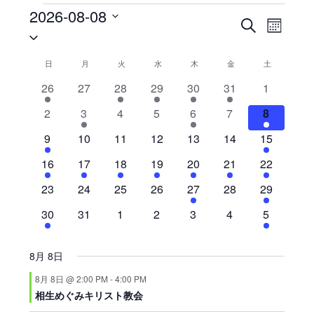
イ
2026-08-08
イ
イ
ベ
検
カ
日
ン
ベ
索
ベ
レ
ト
付
ン
ン
ン
イ
日
日曜日
月
月曜日
火
火曜日
水
水曜日
木
木曜日
金
金曜日
土
土曜日
ト
を
ダ
ト
ベ
5
0
2
1
1
1
0
26
27
28
29
30
31
1
ビ
ー
選
を
ン
イ
イ
イ
イ
イ
イ
イ
表
ュ
0
1
0
0
1
0
1
択
2
3
4
5
6
7
8
検
ベ
ベ
ベ
ベ
ベ
ベ
ベ
ト
示
ー
イ
イ
イ
イ
イ
イ
イ
ン
1
ン
0
ン
0
ン
0
ン
0
ン
0
2
ン
9
10
11
12
13
14
15
索
の
ナ
ベ
ベ
ベ
ベ
ベ
ベ
ベ
ト
イ
ト
イ
ト
イ
ト
イ
ト
イ
ト
イ
イ
ト
し
ビ
カ
1
ン
2
ン
2
ン
1
ン
1
ン
1
ン
1
ン
16
17
18
19
20
21
22
ベ
ベ
ベ
ベ
ベ
ベ
ベ
て
ゲ
イ
ト
イ
ト
イ
ト
イ
ト
イ
ト
イ
ト
イ
ト
レ
0
ン
ン
0
ン
0
ン
0
ン
1
ン
0
ン
1
23
24
25
26
27
28
29
ベ
ベ
ベ
ベ
ベ
ベ
ベ
ー
ナ
ン
イ
ト
ト
イ
ト
イ
ト
イ
ト
イ
ト
イ
ト
イ
ン
2
ン
0
ン
0
ン
0
ン
0
ン
0
ン
1
30
31
1
2
3
4
5
シ
ビ
ダ
ベ
ベ
ベ
ベ
ベ
ベ
ベ
ト
イ
ト
イ
ト
イ
ト
イ
ト
イ
ト
イ
ト
イ
ョ
ゲ
ン
ン
ン
ン
ン
ン
ン
ー
ベ
ベ
ベ
ベ
ベ
ベ
ベ
ン
ト
ト
ト
ト
ト
ト
ト
8月 8日
ー
ン
ン
ン
ン
ン
ン
ン
シ
8月 8日 @ 2:00 PM
-
4:00 PM
ト
ト
ト
ト
ト
ト
ト
相生めぐみキリスト教会
ョ