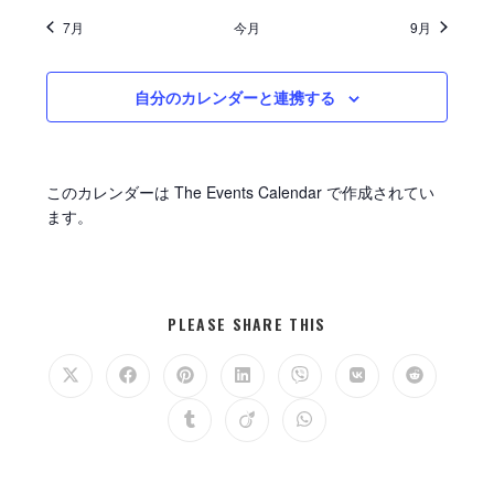
ン
7月
今月
9月
を
表
示
自分のカレンダーと連携する
このカレンダーは
The Events Calendar
で作成されてい
ます。
SHARE
PLEASE SHARE THIS
THIS
CONTENT
Opens
Opens
Opens
Opens
Opens
Opens
Opens
in
in
in
in
in
in
in
a
a
a
a
a
a
a
Opens
Opens
Opens
new
new
new
new
new
new
new
in
in
in
window
window
window
window
window
window
window
a
a
a
new
new
new
window
window
window