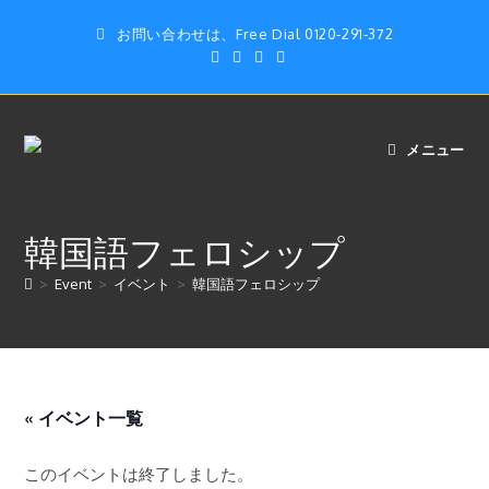
コ
お問い合わせは、Free Dial 0120-291-372
ン
テ
ン
ツ
へ
メニュー
ス
キ
ッ
韓国語フェロシップ
プ
>
Event
>
イベント
>
韓国語フェロシップ
« イベント一覧
このイベントは終了しました。