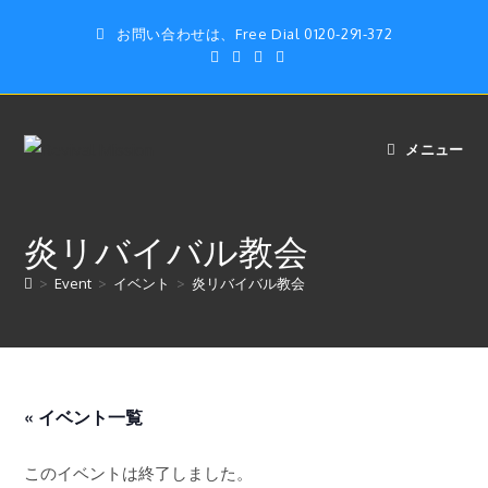
コ
お問い合わせは、Free Dial 0120-291-372
ン
テ
ン
ツ
へ
メニュー
ス
キ
ッ
炎リバイバル教会
プ
>
Event
>
イベント
>
炎リバイバル教会
« イベント一覧
このイベントは終了しました。