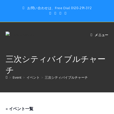
コ
お問い合わせは、Free Dial 0120-291-372
ン
テ
ン
ツ
へ
メニュー
ス
キ
ッ
三次シティバイブルチャー
プ
チ
>
Event
>
イベント
>
三次シティバイブルチャーチ
« イベント一覧