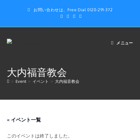
コ
お問い合わせは、Free Dial 0120-291-372
ン
テ
ン
ツ
へ
メニュー
ス
キ
ッ
大内福音教会
プ
>
Event
>
イベント
>
大内福音教会
« イベント一覧
このイベントは終了しました。