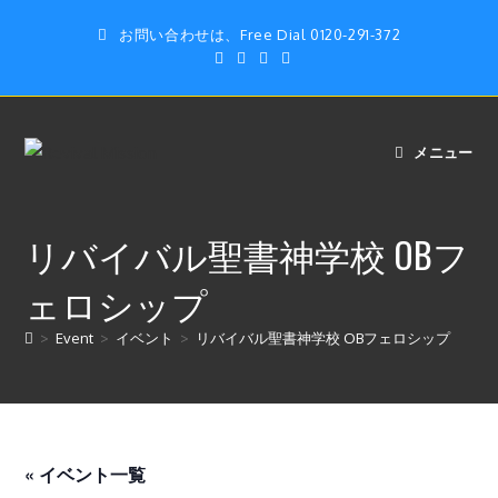
コ
お問い合わせは、Free Dial 0120-291-372
ン
テ
ン
ツ
へ
メニュー
ス
キ
ッ
リバイバル聖書神学校 OBフ
プ
ェロシップ
>
Event
>
イベント
>
リバイバル聖書神学校 OBフェロシップ
« イベント一覧