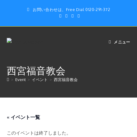
コ
お問い合わせは、Free Dial 0120-291-372
ン
テ
ン
ツ
へ
メニュー
ス
キ
ッ
西宮福音教会
プ
>
Event
>
イベント
>
西宮福音教会
« イベント一覧
このイベントは終了しました。