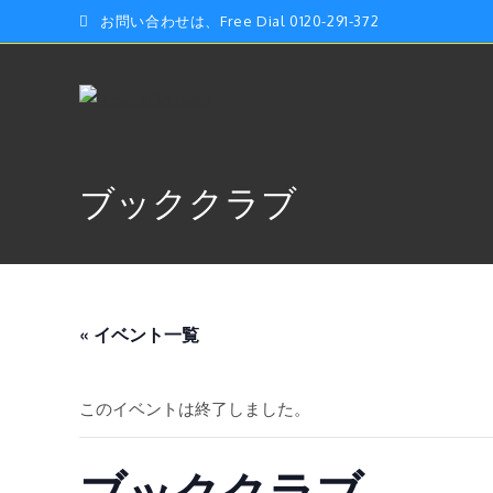
コ
お問い合わせは、Free Dial 0120-291-372
ン
テ
ン
ツ
へ
ス
ブッククラブ
キ
ッ
プ
« イベント一覧
このイベントは終了しました。
ブッククラブ