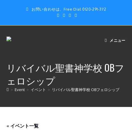
コ
お問い合わせは、Free Dial 0120-291-372
ン
テ
ン
ツ
へ
メニュー
ス
キ
ッ
リバイバル聖書神学校 OBフ
プ
ェロシップ
>
Event
>
イベント
>
リバイバル聖書神学校 OBフェロシップ
« イベント一覧