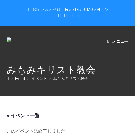
コ
お問い合わせは、Free Dial 0120-291-372
ン
テ
ン
ツ
へ
メニュー
ス
キ
ッ
みもみキリスト教会
プ
>
Event
>
イベント
>
みもみキリスト教会
« イベント一覧
このイベントは終了しました。