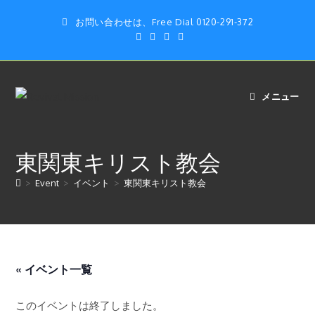
コ
お問い合わせは、Free Dial 0120-291-372
ン
テ
ン
ツ
へ
メニュー
ス
キ
ッ
東関東キリスト教会
プ
>
Event
>
イベント
>
東関東キリスト教会
« イベント一覧
このイベントは終了しました。