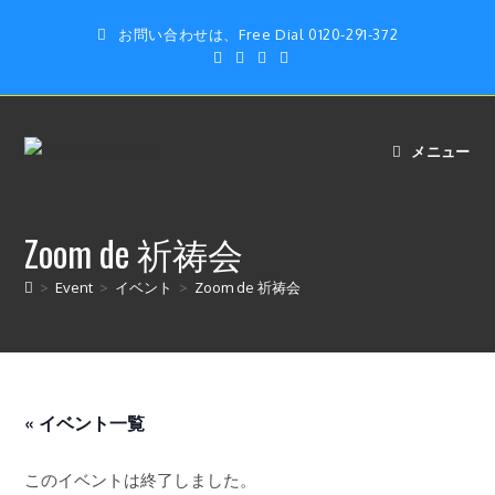
コ
お問い合わせは、Free Dial 0120-291-372
ン
テ
ン
ツ
へ
メニュー
ス
キ
ッ
Zoom de 祈祷会
プ
>
Event
>
イベント
>
Zoom de 祈祷会
« イベント一覧
このイベントは終了しました。