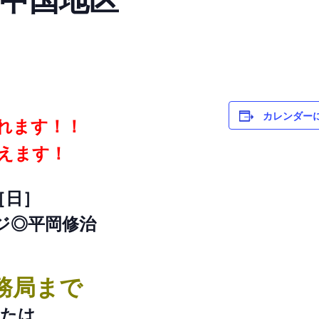
カレンダー
されます！！
えます！
［日］
ジ◎平岡修治
務局まで
または