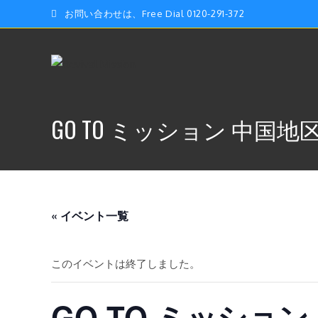
コ
お問い合わせは、Free Dial 0120-291-372
ン
テ
ン
ツ
へ
ス
GO TO ミッション 中国地
キ
ッ
プ
« イベント一覧
このイベントは終了しました。
GO TO ミッション