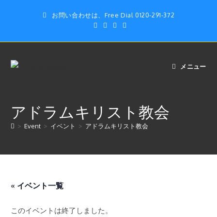
コ
お問い合わせは、Free Dial 0120-291-372
ン
テ
ン
ツ
へ
メニュー
ス
キ
ッ
アドラムキリスト教会
プ
>
Event
>
イベント
>
アドラムキリスト教会
« イベント一覧
このイベントは終了しました。