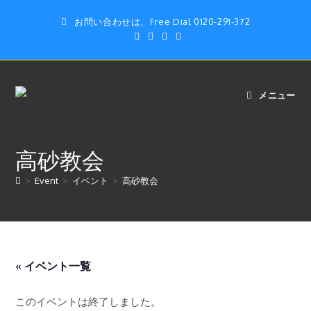
コ
お問い合わせは、Free Dial 0120-291-372
ン
テ
ン
ツ
へ
メニュー
ス
キ
ッ
高砂教会
プ
>
Event
>
イベント
>
高砂教会
« イベント一覧
このイベントは終了しました。